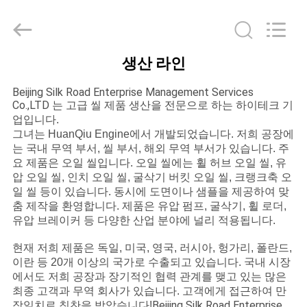
-
2026
Beijing
Silk
Road
Enterprise
생산 라인
Management
집
Services
Co.,
Ltd..
Beijing Silk Road Enterprise Management Services
All
Co.,LTD
는 고급 씰 제품 생산을 전문으로 하는 하이테크 기
Rights
Reserved.
제
업입니다.
그녀는 HuanQiu Engine에서 개발되었습니다. 저희 공장에
품
는 국내 무역 부서, 씰 부서, 해외 무역 부서가 있습니다. 주
요 제품은 오일 씰입니다. 오일 씰에는 휠 허브 오일 씰, 유
압 오일 씰, 인치 오일 씰, 굴삭기 버킷 오일 씰, 크랭크축 오
일 씰 등이 있습니다. 동시에 도면이나 샘플을 제공하여 맞
우
춤 제작을 환영합니다. 제품은 유압 펌프, 굴삭기, 휠 로더,
리
유압 브레이커 등 다양한 산업 분야에 널리 적용됩니다.
에
현재 저희 제품은 독일, 미국, 영국, 러시아, 헝가리, 폴란드,
이란 등 20개 이상의 국가로 수출되고 있습니다. 국내 시장
대
에서도 저희 공장과 장기적인 협력 관계를 맺고 있는 많은
최종 고객과 무역 회사가 있습니다. 고객에게 접근하여 만
Beijing Silk Road Enterprise
장일치로 칭찬을 받았습니다!