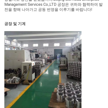
하
Management Services Co.,LTD
공장은 귀하와 협력하여 발
여
전을 향해 나아가고 공동 번영을 이루기를 바랍니다!
공장 및 기계
공
장
여
행
품
질
관
리