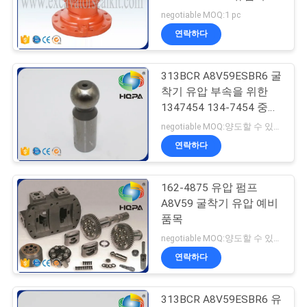
용 연장통
negotiable MOQ:1 pc
사
연락하다
62
이
마지막 드라이브 물
313BCR A8V59ESBR6 굴
트
착기 유압 부속을 위한
개 장비
맵
1347454 134-7454 중심
Pin
negotiable MOQ:양도할 수 있는
연락하다
PRIVACY
POLICY
162-4875 유압 펌프
98
A8V59 굴착기 유압 예비
품목
유압 모터 물개 장비
negotiable MOQ:양도할 수 있는
연락하다
313BCR A8V59ESBR6 유