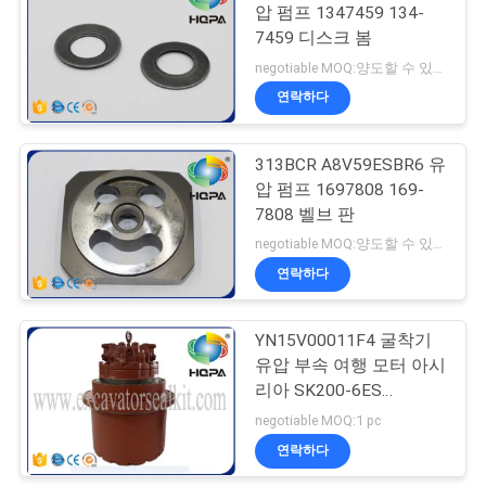
압 펌프 1347459 134-
7459 디스크 봄
74
negotiable MOQ:양도할 수 있는
연락하다
TC 오일 씰
313BCR A8V59ESBR6 유
압 펌프 1697808 169-
7808 벨브 판
negotiable MOQ:양도할 수 있는
연락하다
141
YN15V00011F4 굴착기
뜨 오일 시일
유압 부속 여행 모터 아시
리아 SK200-6ES
SK200LC-6ES SK200SR
negotiable MOQ:1 pc
SK200SR-1S
연락하다