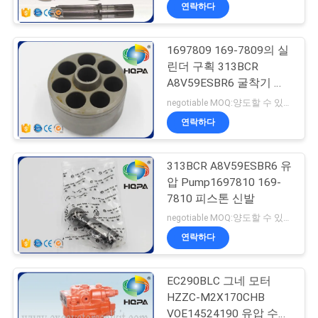
하
연락하다
여
1697809 169-7809의 실
89
린더 구획 313BCR
공
A8V59ESBR6 굴착기 유
장전기 물개 장비
압 부속
장
negotiable MOQ:양도할 수 있는
연락하다
여
행
313BCR A8V59ESBR6 유
압 Pump1697810 169-
7810 피스톤 신발
품
117
negotiable MOQ:양도할 수 있는
질
연락하다
펌프 물개 장비
관
EC290BLC 그네 모터
리
HZZC-M2X170CHB
VOE14524190 유압 수리