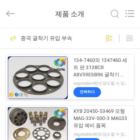
-
2026
Beijing
제품 소개
Silk
Road
Enterprise
Management
집
Services
445
Co.,
중국 굴착기 유압 부속
Ltd..
All
Rights
굴착기 물개 장비
Reserved.
제
134-7460의 1347460 세
품
트 판 313BCR
A8V59ESBR6 굴착기 유
압 부속
negotiable MOQ:양도할 수 있는
우
연락하다
48
리
유압 차단기 물개 장
KYB 20450-53469 모형
에
MAG-33V-500-3 MAG33
비
대
유압 예비 품목
negotiable MOQ:양도할 수 있는