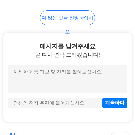
65
더 많은 것을 전망하십시
벨브 물개 장비
오
메시지를 남겨주세요
곧 다시 연락 드리겠습니다!
61
중심 합동 물개 장비