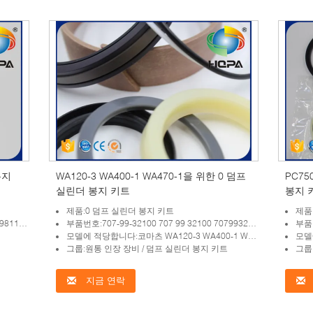
봉지
WA120-3 WA400-1 WA470-1을 위한 0 덤프
PC75
실린더 봉지 키트
봉지 
제품:0 덤프 실린더 봉지 키트
제품
11160
부품번호:707-99-32100 707 99 32100 7079932100
부품번
모델에 적당합니다:코마츠 WA120-3 WA400-1 WA470-1
모델에 적당
그룹:원통 인장 장비 / 덤프 실린더 봉지 키트
그룹
지금 연락