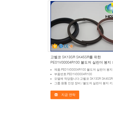
고벨코 SK13SR SK45SR를 위한
PE01V00004R100 불도저 실린더 봉지
제품:PE01V00004R100 불도저 실린더 봉
부품번호:PE01V00004R100
모델에 적당합니다:고벨코 SK13SR SK45SR
그룹:원통 인장 장비 / 불도저 실린더 봉지 
지금 연락