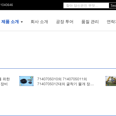
11040646
Sea
제품 소개
회사 소개
공장 투어
품질 관리
연락
3를 위한
7140705010의 7140705011의
무 장비
7140705012대의 굴착기 물개 장비
WA400-3 WA450-3 WA470-3