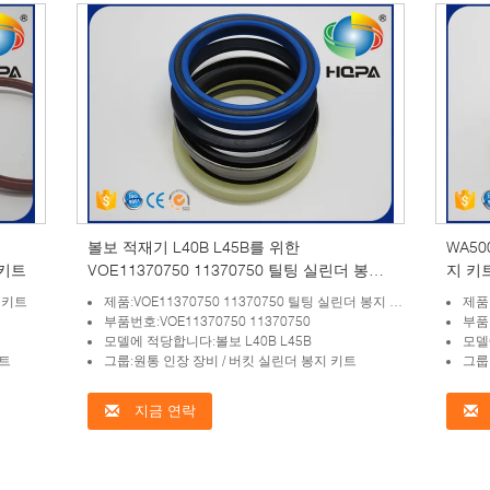
볼보 적재기 L40B L45B를 위한
WA50
 키트
VOE11370750 11370750 틸팅 실린더 봉지
지 키
키트
지 키트
제품:VOE11370750 11370750 틸팅 실린더 봉지 키트
제품
부품번호:VOE11370750 11370750
부품번
모델에 적당합니다:볼보 L40B L45B
모델
키트
그룹:원통 인장 장비 / 버킷 실린더 봉지 키트
그룹
지금 연락