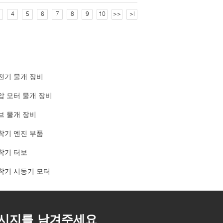
4
5
6
7
8
9
10
>>
>|
전기 물개 장비
압 모터 물개 장비
브 물개 장비
착기 엔진 부품
착기 터보
착기 시동기 모터
시지를 남겨주세요