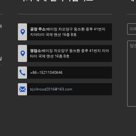
과
공장 주소:
베이징 차오양구 둥쓰환 중루 41번지
지아타이 국제 맨션 16층 B호
영업소:
베이징 차오양구 둥쓰환 중루 41번지 지아
타이 국제 맨션 16층 B호
않
어
+86--15211040646
bjsilkroad2016@163.com