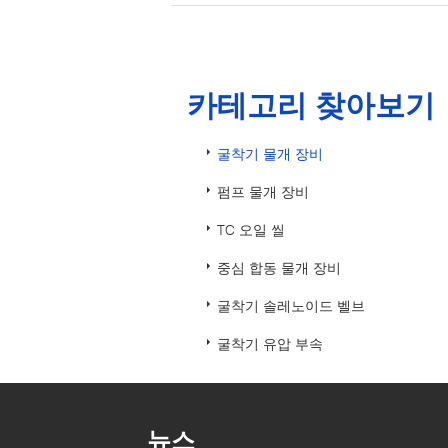
카테고리 찾아보기
굴착기 물개 장비
펌프 물개 장비
TC 오일 씰
중심 합동 물개 장비
굴착기 솔레노이드 벨브
굴착기 유압 부속
뉴스