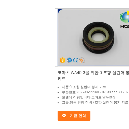
코마츠 WA40-3을 위한 0 조향 실린더 
키트
제품:0 조향 실린더 봉지 키트
부품번호:707-98-11160 707 98 11160 70798
모델에 적당합니다:코마츠 WA40-3
그룹:원통 인장 장비 / 조향 실린더 봉지 키트
지금 연락