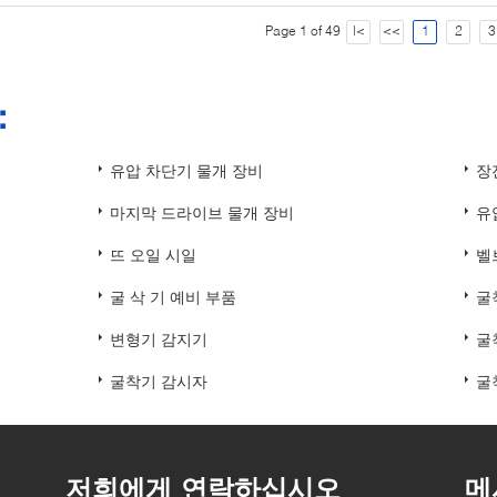
Page 1 of 49
|<
<<
1
2
3
：
유압 차단기 물개 장비
장
마지막 드라이브 물개 장비
유
뜨 오일 시일
벨
굴 삭 기 예비 부품
굴
변형기 감지기
굴
굴착기 감시자
굴
저희에게 연락하십시오
메