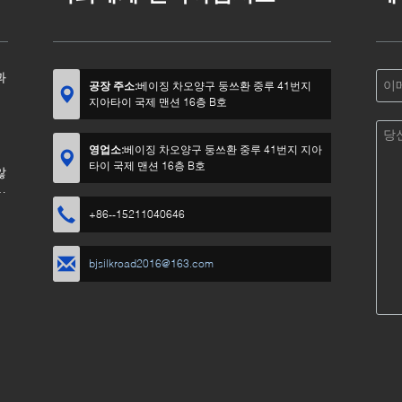
과
공장 주소:
베이징 차오양구 둥쓰환 중루 41번지
지아타이 국제 맨션 16층 B호
영업소:
베이징 차오양구 둥쓰환 중루 41번지 지아
타이 국제 맨션 16층 B호
않
어
+86--15211040646
bjsilkroad2016@163.com