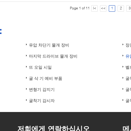
Page 1 of 11
|<
<<
1
2
3
：
유압 차단기 물개 장비
장
마지막 드라이브 물개 장비
유
뜨 오일 시일
벨
굴 삭 기 예비 부품
굴
변형기 감지기
굴
굴착기 감시자
굴
저희에게 연락하십시오
메