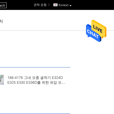
견적 요청
|
Korean
rch
처
188-4176 그네 모충 굴착기 E324D
E325 E330 E336D를 위한 유압 모터
물개 장비