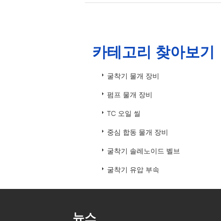
카테고리 찾아보기
굴착기 물개 장비
펌프 물개 장비
TC 오일 씰
중심 합동 물개 장비
굴착기 솔레노이드 벨브
굴착기 유압 부속
뉴스