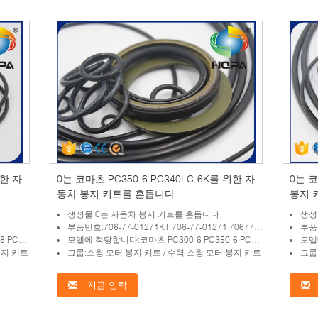
위한 자
0는 코마츠 PC350-6 PC340LC-6K를 위한 자
0는 코
동차 봉지 키트를 흔듭니다
봉지 
생성물:0는 자동차 봉지 키트를 흔듭니다
생성
부품번호:706-77-01271KT 706-77-01271 7067701271KT 7067701271
부품번호:7
0LC-7K
모델에 적당합니다:코마츠 PC300-6 PC350-6 PC340LC-6K
모델에
봉지 키트
그룹:스윙 모터 봉지 키트 / 수력 스윙 모터 봉지 키트
그룹
지금 연락