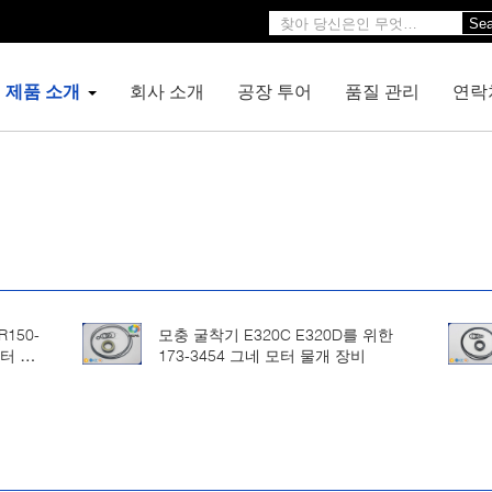
Sea
제품 소개
회사 소개
공장 투어
품질 관리
연락
R150-
모충 굴착기 E320C E320D를 위한
모터 물
173-3454 그네 모터 물개 장비