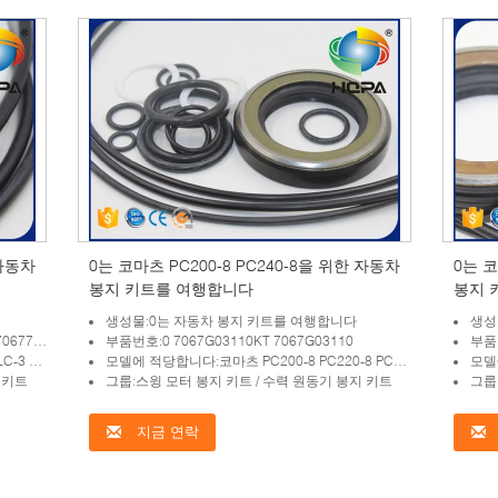
 자동차
0는 코마츠 PC200-8 PC240-8을 위한 자동차
0는 코
봉지 키트를 여행합니다
봉지 
생성물:0는 자동차 봉지 키트를 여행합니다
생성
스윙 모터 조립
부품번호:0 7067G03110KT 7067G03110
부품번
00-3
모델에 적당합니다:코마츠 PC200-8 PC220-8 PC240-8
모델에 
 키트
그룹:스윙 모터 봉지 키트 / 수력 원동기 봉지 키트
그룹
지금 연락