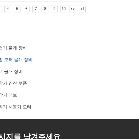
4
5
6
7
8
9
10
>>
>|
전기 물개 장비
압 모터 물개 장비
브 물개 장비
착기 엔진 부품
착기 터보
착기 시동기 모터
시지를 남겨주세요