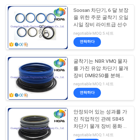
Soosan 차단기, 6 달 보장
을 위한 주문 굴착기 오일
시일 장비 라이트급 선수
negotiable MOQ:5 세트
연락하다
굴착기는 NBR VMQ 물자
를 가진 유압 차단기 물개
장비 DMB250를 분해합
니다
negotiable MOQ:1 세트
연락하다
안정되어 있는 성과를 가
진 직업적인 관례 SB45
차단기 물개 장비 풍화 저
항
negotiable MOQ:1 세트