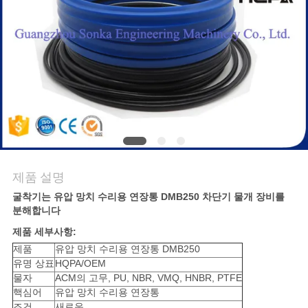
사
이
트
맵
PRIVACY
POLICY
제품 설명
굴착기는 유압 망치 수리용 연장통 DMB250 차단기 물개 장비를
분해합니다
제품 세부사항:
제품
유압 망치 수리용 연장통 DMB250
유명 상표
HQPA/OEM
물자
ACM의 고무, PU, NBR, VMQ, HNBR, PTFE
핵심어
유압 망치 수리용 연장통
조건
새로운