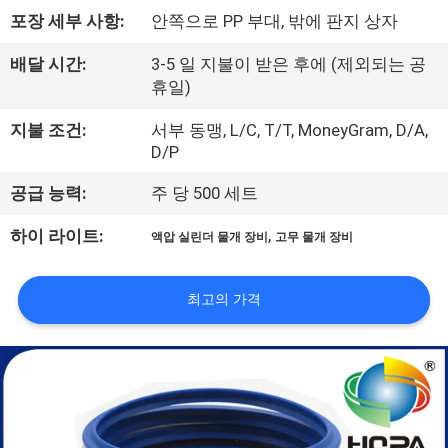
하
포장 세부 사항:
안쪽으로 PP 부대, 밖에 판지 상자
여
배달 시간:
3-5 일 지불이 받은 후에 (제외되는 공
휴일)
공
지불 조건:
서부 동맹, L/C, T/T, MoneyGram, D/A,
장
D/P
여
공급 능력:
주 당 500 세트
행
,
하이 라이트:
액압 실린더 물개 장비
고무 물개 장비
품
최고의 가격
질
관
리