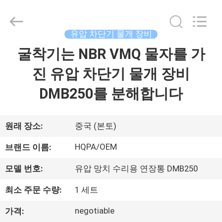
-
2026
Beijing
Silk
Road
유압 차단기 물개 장비
Enterprise
Management
굴착기는 NBR VMQ 물자를 가
집
Services
Co.,
Ltd..
진 유압 차단기 물개 장비
All
Rights
Reserved.
제
DMB250를 분해합니다
품
원래 장소:
중국 (본토)
우
HQPA/OEM
브랜드 이름:
리
모델 번호:
유압 망치 수리용 연장통 DMB250
에
최소 주문 수량:
1 세트
대
negotiable
가격: