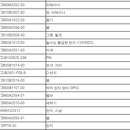
TZ869A2052-00
리테이너
TZ810B2007-00
판, 리테이너
TZ860A1022-00
품기
TZ860A2056-00
봄
TZ810B2008-00
그릇, 돌격
TZ860A1013-00
놓이는 황급한 반지 (12KINDS)
TZ860A2051-00
마개
TZJB150625-238
PIN
TZ800B1014-00
조각, 거리
TZJB2401-P26-9
O 반지
TZ810B2014-00
봄
TZ900B1107-00
박차 장치 장비 (3PIS)
TZ860A2054-01
벨브
TZ880A2010-00
세탁기
04064-02512
반지, 스냅
TZ860A2055-01
봄
TZIRTW-42
반지