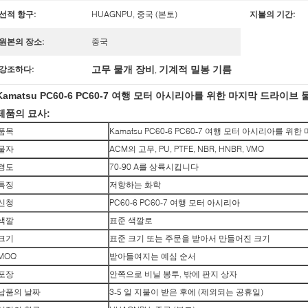
선적 항구:
HUAGNPU, 중국 (본토)
지불의 기간:
원본의 장소:
중국
고무 물개 장비
기계적 밀봉 기름
강조하다:
,
Kamatsu PC60-6 PC60-7 여행 모터 아시리아를 위한 마지막 드라이브
제품의 묘사:
품목
Kamatsu PC60-6 PC60-7 여행 모터 아시리아를 
물자
ACM의 고무, PU, PTFE, NBR, HNBR, VMQ
경도
70-90 A를 상륙시킵니다
특징
저항하는 화학
신청
PC60-6 PC60-7 여행 모터 아시리아
색깔
표준 색깔로
크기
표준 크기 또는 주문을 받아서 만들어진 크기
MOQ
받아들여지는 예심 순서
포장
안쪽으로 비닐 봉투, 밖에 판지 상자
납품의 날짜
3-5 일 지불이 받은 후에 (제외되는 공휴일)