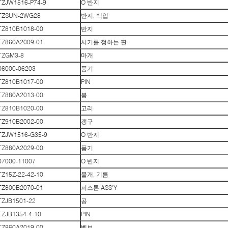
TZJW1516-P74-9
O 반지
TZSUN-2WG28
반지, 백업
TZ810B1018-00
반지
TZ860A2009-01
시기를 정하는 판
TZGM3-8
마개
06000-06203
품기
TZ810B1017-00
PIN
TZ880A2013-00
봄
TZ810B1020-00
고리
TZ910B2002-00
갱구
TZJW1516-G35-9
O 반지
TZ880A2029-00
품기
07000-11007
O 반지
TZ15Z-22-42-10
물개, 기름
TZ800B2070-01
피스톤 ASS'Y
TZJB1501-22
공
TZJB1354-4-10
PIN
TZ860A2019-00
벨브