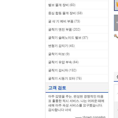
벨브 물개 장비
(60)
중심 합동 물개 장비
(58)
굴 삭 기 예비 부품
(73)
굴착기 엔진 부품
(202)
굴착기 솔레노이드 벨브
(37)
변형기 감지기
(45)
굴착기 터보
(9)
굴착기 유압 부속
(84)
굴착기 감시자
(132)
굴착기 시동기 모터
(76)
고객 검토
아주 감명을 주는. 편성된 경쟁적인 따옴
표 훌륭한 적시 서비스. 나는 어려운 때에
새해 아주 속성 서비스를 요구했습니다.
감사합니다 녀석
—— shawn congdon