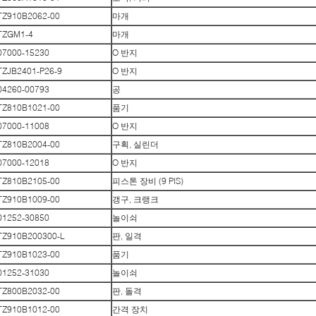
TZ910B2062-00
마개
TZGM1-4
마개
07000-15230
O 반지
TZJB2401-P26-9
O 반지
04260-00793
공
TZ810B1021-00
품기
07000-11008
O 반지
TZ810B2004-00
구획, 실린더
07000-12018
O 반지
TZ810B2105-00
피스톤 장비 (9 PIS)
TZ910B1009-00
갱구, 크랭크
01252-30850
놀이쇠
TZ910B200300-L
판, 일격
TZ910B1023-00
품기
01252-31030
놀이쇠
TZ800B2032-00
판, 돌격
TZ910B1012-00
간격 장치