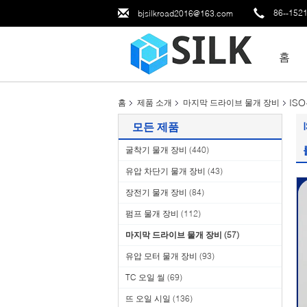
86--152
bjsilkroad2016@163.com
홈
IS
홈
제품 소개
마지막 드라이브 물개 장비
모든 제품
굴착기 물개 장비
(440)
유압 차단기 물개 장비
(43)
장전기 물개 장비
(84)
펌프 물개 장비
(112)
마지막 드라이브 물개 장비
(57)
유압 모터 물개 장비
(93)
TC 오일 씰
(69)
뜨 오일 시일
(136)