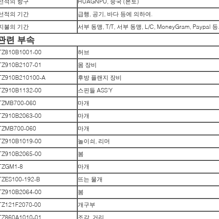
선적의 항구
HUAGNPU, 중국 (본토)
선적의 기간
급행, 공기, 바다 등에 의하여.
지불의 기간
서부 동맹, T/T, 서부 동맹, L/C, MoneyGram, Paypal 등
관련 부속
TZ810B1001-00
허브
TZ910B2107-01
몸 장비
TZ910B210100-A
후방 플랜지 장비
TZ910B1132-00
스핀들 ASS'Y
TZMB700-060
마개
TZ910B2063-00
마개
TZMB700-060
마개
TZ910B1019-00
놀이쇠, 리머
TZ910B2065-00
봄
TZGM1-8
마개
TZES100-192-B
뜨는 물개
TZ910B2064-00
봄
TZ121F2070-00
개구부
TZ860A1010-01
조각, 거리