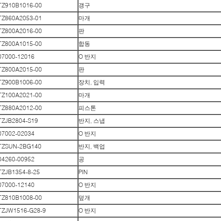
TZ910B1016-00
갱구
TZ860A2053-01
마개
TZ800A2016-00
판
TZ800A1015-00
합동
07000-12016
O 반지
TZ800A2015-00
판
TZ900B1006-00
장치, 입력
TZ100A2021-00
마개
TZ880A2012-00
피스톤
TZJB2804-S19
반지, 스냅
07002-02034
O 반지
TZSUN-2BG140
반지, 백업
04260-00952
공
TZJB1354-8-25
PIN
07000-12140
O 반지
TZ810B1008-00
덮개
TZJW1516-G28-9
O 반지