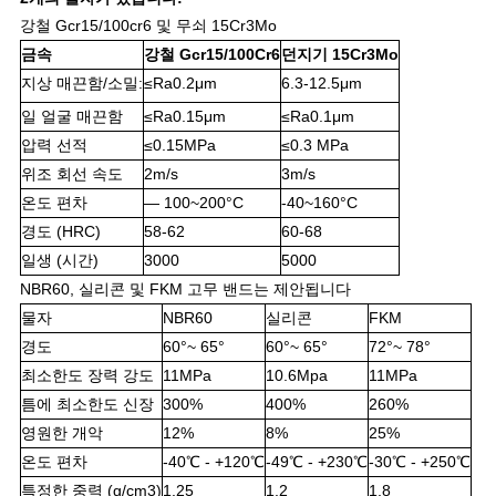
강철 Gcr15/100cr6 및 무쇠 15Cr3Mo
금속
강철 Gcr15/100Cr6
던지기 15Cr3Mo
지상 매끈함/소밀:
≤Ra0.2μm
6.3-12.5μm
일 얼굴 매끈함
≤Ra0.15μm
≤Ra0.1μm
압력 선적
≤0.15MPa
≤0.3 MPa
위조 회선 속도
2m/s
3m/s
온도 편차
— 100~200°C
-40~160°C
경도 (HRC)
58-62
60-68
일생 (시간)
3000
5000
NBR60, 실리콘 및 FKM 고무 밴드는 제안됩니다
물자
NBR60
실리콘
FKM
경도
60°~ 65°
60°~ 65°
72°~ 78°
최소한도 장력 강도
11MPa
10.6Mpa
11MPa
틈에 최소한도 신장
300%
400%
260%
영원한 개악
12%
8%
25%
온도 편차
-40℃ - +120℃
-49℃ - +230℃
-30℃ - +250℃
특정한 중력 (g/cm3)
1.25
1.2
1.8