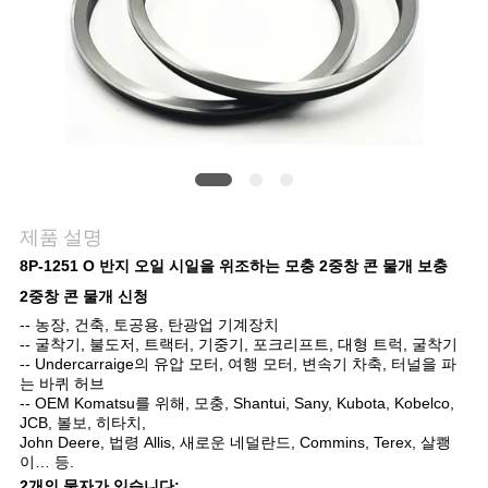
사
이
트
맵
제품 설명
PRIVACY
8P-1251 O 반지 오일 시일을 위조하는 모충 2중창 콘 물개 보충
POLICY
2중창 콘 물개
신청
-- 농장, 건축, 토공용, 탄광업 기계장치
-- 굴착기, 불도저, 트랙터, 기중기, 포크리프트, 대형 트럭, 굴착기
-- Undercarraige의 유압 모터, 여행 모터, 변속기 차축, 터널을 파
는 바퀴 허브
-- OEM Komatsu를 위해, 모충, Shantui, Sany, Kubota, Kobelco,
JCB, 볼보, 히타치,
John Deere, 법령 Allis, 새로운 네덜란드, Commins, Terex, 살쾡
이… 등.
2개의 물자가 있습니다: