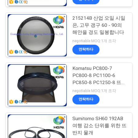
215214B 산업 오일 시일
은, 고무 갱구 60 - 90의
해안을 경도 밀봉합니다
negotiable MOQ:1개 조각
연락하다
Komatsu PC800-7
PC800-8 PC1100-6
PC850-8 PC1250-8 뜨
오일 시일 209-27-00160
negotiable MOQ:1개 조각
연락하다
Sumitomo SH60 192AB
여행 감소 단위를 위한 뜨
반지 물개