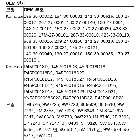
OEM 덮개
모형
OEM 부호
Komatsu
195-30-00302, 154-30-00831, 141-30-00616, 150-27-
00017
, 207-27-0001, 130-27-00140, 130-27-0001,
14X-27-00101, 150-27-0002, 170-27-00020, 423-33-
00020, 17M-27-00101, 287-33-00010, 425-33-00110,
568-33-00016, 209-27-00160, 141-27-00010, 130-27-
B0100, 180-27-00021, 175-27-00121,
140-30-00040, 130-27-00010, 150-30-00035, 170-27-
00010…
Kobelco
R45P0018D, R45P0018D6, 45P0018D18,
R45P00018D9, R45P0018D25,
R45P0018D12, R45P0018D27, R45P0018D13,
R45P0018D14, R45P0018D15, R45P0018D16,
R45P0018D18, R45P0018D29, R45P0018D21,
YN53D00008S023, R45P0018D22, R45P0018D28…
모충
1M8746, 9W7225, 9W7220, 8E5609, 8E 5610, 9W
7232, 2M 2858, 9W 7223, 9W 6649, 1M 8747, 9W
6647, 9W 6648, 6V2733, 9W7233,1M 8746, 2P 3395,
1P 7249, 5P 7147, 3P 0433, 5P 9120, 9W 6645,9W
6666, 5K 1078년, 9G 5314, 5M 1176년, 9W 6674, 9G
5317, 9W7201…