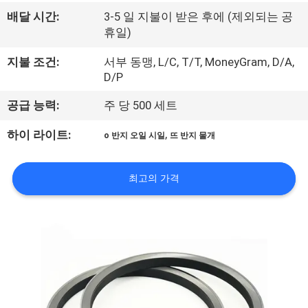
하
배달 시간:
3-5 일 지불이 받은 후에 (제외되는 공
여
휴일)
지불 조건:
서부 동맹, L/C, T/T, MoneyGram, D/A,
공
D/P
장
공급 능력:
주 당 500 세트
여
,
하이 라이트:
o 반지 오일 시일
뜨 반지 물개
행
최고의 가격
품
질
관
리