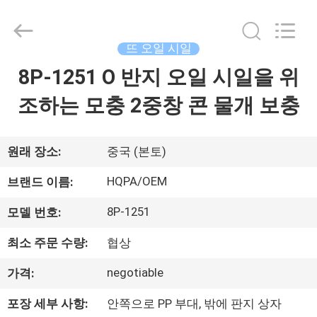
-
2026
Beijing
Silk
Road
뜨 오일 시일
Enterprise
Management
8P-1251 O 반지 오일 시일을 위
집
Services
Co.,
Ltd..
조하는 모충 2중창 콘 물개 보충
All
Rights
Reserved.
제
품
원래 장소:
중국 (본토)
HQPA/OEM
브랜드 이름:
우
8P-1251
모델 번호:
리
최소 주문 수량:
협상
에
negotiable
가격:
대
포장 세부 사항:
안쪽으로 PP 부대, 밖에 판지 상자