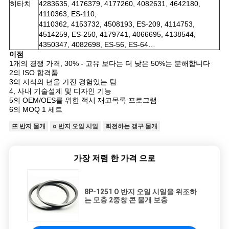
히타치
4283635, 4176379, 4177260, 4082631, 4642180,
4110363, ES-110,
4110362, 4153732, 4508193, ES-209, 4114753,
4514259, ES-250, 4179741, 4066695, 4138544,
4350347, 4082698, ES-56, ES-64…
이점
1개의 경쟁 가격, 30% - 고유 보다는 더 낮은 50%는 분해합니다
2의 ISO 합격품
3의 지식의 년을 가진 경험있는 팀
4, 사내 기술설계 및 디자인 기능
5의 OEM/OES를 위한 적시 재고목록 프로그램
6의 MOQ 1 세트
뜨 반지 물개
o 반지 오일 시일
회전하는 갱구 물개
가장 저렴 한 가격 으로
8P-1251 O 반지 오일 시일을 위조하
는 모충 2중창 콘 물개 보충