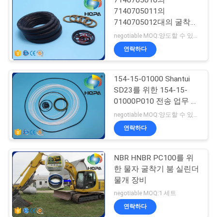
7140705010의
7140705011의
7140705012대의 굴착기
물개 장비 WA400-3
negotiable MOQ:양도할 수 있는
WA450-3 WA470-3
연락하다
154-15-01000 Shantui
SD23를 위한 154-15-
01000P010 전송 업무 장
비
negotiable MOQ:양도할 수 있는
연락하다
NBR HNBR PC100를 위
한 물자 굴착기 붐 실린더
물개 장비
negotiable MOQ:1 세트
연락하다