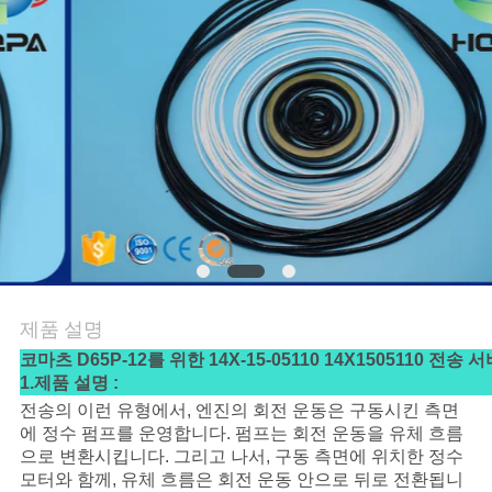
사
이
트
맵
PRIVACY
POLICY
제품 설명
코마츠 D65P-12를 위한 14X-15-05110 14X1505110 전송
1.제품 설명 :
전송의 이런 유형에서, 엔진의 회전 운동은 구동시킨 측면
에 정수 펌프를 운영합니다. 펌프는 회전 운동을 유체 흐름
으로 변환시킵니다. 그리고 나서, 구동 측면에 위치한 정수
모터와 함께, 유체 흐름은 회전 운동 안으로 뒤로 전환됩니