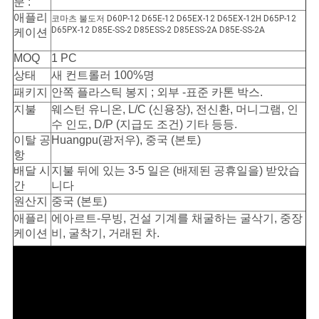
분 :
애플리
코마츠 불도저 D60P-12 D65E-12 D65EX-12 D65EX-12H D65P-12
D65PX-12 D85E-SS-2 D85ESS-2 D85ESS-2A D85E-SS-2A
케이션
MOQ
1 PC
상태
새 컨트롤러 100%명
패키지
안쪽 플라스틱 봉지 ; 외부 -표준 카톤 박스.
지불
웨스턴 유니온, L/C (신용장), 전신환, 머니그램, 인
수 인도, D/P (지급도 조건) 기타 등등.
이탈 공
Huangpu(광저우), 중국 (본토)
항
배달 시
지불 뒤에 있는 3-5 일은 (배제된 공휴일을) 받았습
간
니다
원산지
중국 (본토)
애플리
에아르트-무빙, 건설 기계를 채굴하는 굴삭기, 중장
케이션
비, 굴착기, 거래된 차.