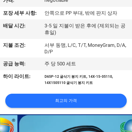
하
negotiable
가격:
여
포장 세부 사항:
안쪽으로 PP 부대, 밖에 판지 상자
배달 시간:
3-5 일 지불이 받은 후에 (제외되는 공
공
휴일)
장
지불 조건:
서부 동맹, L/C, T/T, MoneyGram, D/A,
D/P
여
공급 능력:
주 당 500 세트
행
,
,
하이 라이트:
D65P-12 굴삭기 봉지 키트
14X-15-05110
14X1505110 굴삭기 봉지 키트
품
질
최고의 가격
관
리