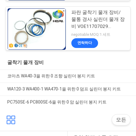
파란 굴착기 물개 장비/
물통 경사 실린더 물개 장
비 VOE11707029
VOE11999892
negotiable MOQ:1 세트
11707029 11999892
연락하다
굴착기 물개 장비
코마츠 WA40-3을 위한 0 조향 실린더 봉지 키트
WA120-3 WA400-1 WA470-1을 위한 0 덤프 실린더 봉지 키트
PC750SE-6 PC800SE-6을 위한 0 암 실린더 봉지 키트
모든