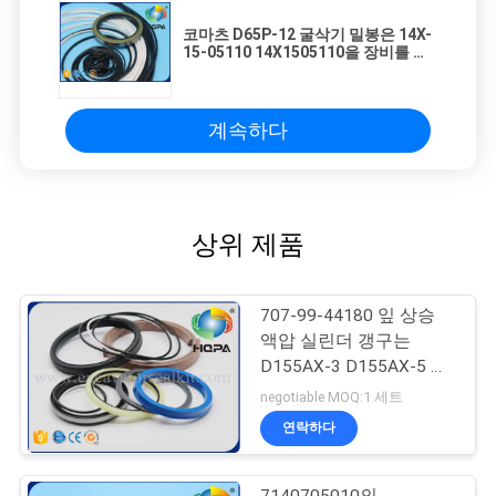
코마츠 D65P-12 굴삭기 밀봉은 14X-
15-05110 14X1505110을 장비를 답
니다
계속하다
상위 제품
707-99-44180 잎 상승
액압 실린더 갱구는
D155AX-3 D155AX-5 굴
착기를 밀봉합니다
negotiable MOQ:1 세트
연락하다