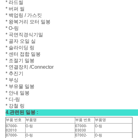
* 라드씰
* 버퍼 씰
* 백업링 / 가스킷
* 왕복거리 모터 밀봉
* O-링
* 곡면직경식기밀
* 골자 오일 실
* 슬라이딩 링
* 센터 접합 밀봉
* 조절기 밀봉
* 연결장치 /Connector
* 추진기
* 부싱
* 부유물 밀봉
* 안내 밀봉
* 디-링
* 강철 링
4.관련된 밀봉 :
부품 번호
부품명
부품 번호
부품명
07000-
O-링
07000-
O-링
02010
03030
07000-
O-링
07002-
O-링