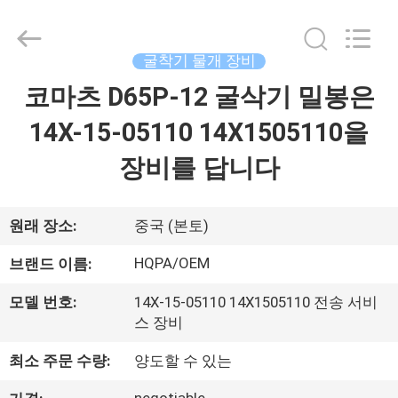
-
2026
Beijing
Silk
Road
굴착기 물개 장비
Enterprise
Management
코마츠 D65P-12 굴삭기 밀봉은
집
Services
Co.,
Ltd..
14X-15-05110 14X1505110을
All
Rights
Reserved.
제
장비를 답니다
품
원래 장소:
중국 (본토)
우
HQPA/OEM
브랜드 이름:
리
모델 번호:
14X-15-05110 14X1505110 전송 서비
에
스 장비
대
최소 주문 수량:
양도할 수 있는