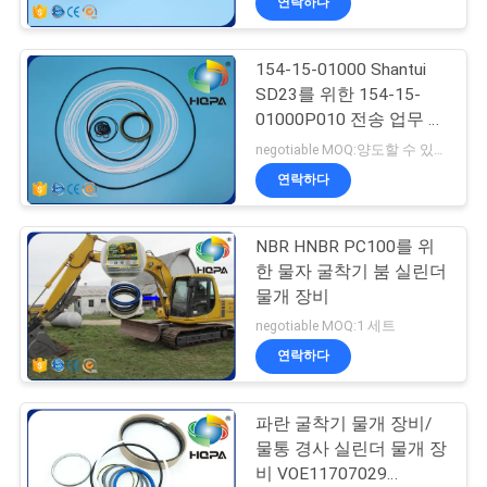
연락하다
154-15-01000 Shantui
SD23를 위한 154-15-
01000P010 전송 업무 장
비
negotiable MOQ:양도할 수 있는
연락하다
NBR HNBR PC100를 위
한 물자 굴착기 붐 실린더
물개 장비
negotiable MOQ:1 세트
연락하다
파란 굴착기 물개 장비/
물통 경사 실린더 물개 장
비 VOE11707029