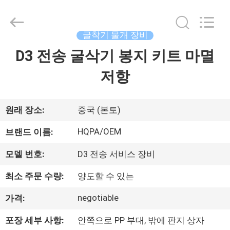
-
2026
Beijing
Silk
Road
굴착기 물개 장비
Enterprise
Management
D3 전송 굴삭기 봉지 키트 마멸
집
Services
Co.,
Ltd..
저항
All
Rights
Reserved.
제
품
원래 장소:
중국 (본토)
HQPA/OEM
브랜드 이름:
우
모델 번호:
D3 전송 서비스 장비
리
최소 주문 수량:
양도할 수 있는
에
negotiable
가격:
대
포장 세부 사항:
안쪽으로 PP 부대, 밖에 판지 상자