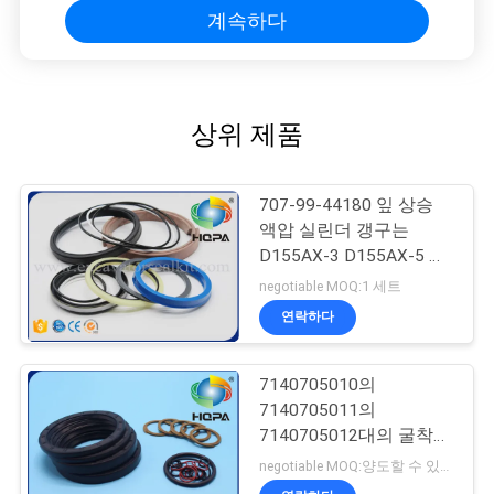
계속하다
상위 제품
707-99-44180 잎 상승
액압 실린더 갱구는
D155AX-3 D155AX-5 굴
착기를 밀봉합니다
negotiable MOQ:1 세트
연락하다
7140705010의
7140705011의
7140705012대의 굴착기
물개 장비 WA400-3
negotiable MOQ:양도할 수 있는
WA450-3 WA470-3