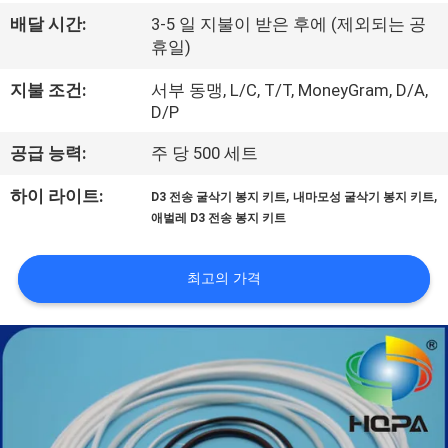
하
배달 시간:
3-5 일 지불이 받은 후에 (제외되는 공
여
휴일)
지불 조건:
서부 동맹, L/C, T/T, MoneyGram, D/A,
공
D/P
장
공급 능력:
주 당 500 세트
여
,
,
하이 라이트:
D3 전송 굴삭기 봉지 키트
내마모성 굴삭기 봉지 키트
애벌레 D3 전송 봉지 키트
행
최고의 가격
품
질
관
리