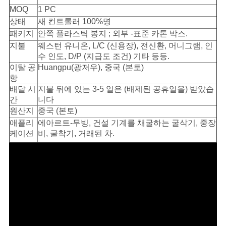
MOQ
1 PC
상태
새 컨트롤러 100%명
패키지
안쪽 플라스틱 봉지 ; 외부 -표준 카톤 박스.
지불
웨스턴 유니온, L/C (신용장), 전신환, 머니그램, 인
수 인도, D/P (지급도 조건) 기타 등등.
이탈 공
Huangpu(광저우), 중국 (본토)
항
배달 시
지불 뒤에 있는 3-5 일은 (배제된 공휴일을) 받았습
간
니다
원산지
중국 (본토)
애플리
에아르트-무빙, 건설 기계를 채굴하는 굴삭기, 중장
케이션
비, 굴착기, 거래된 차.