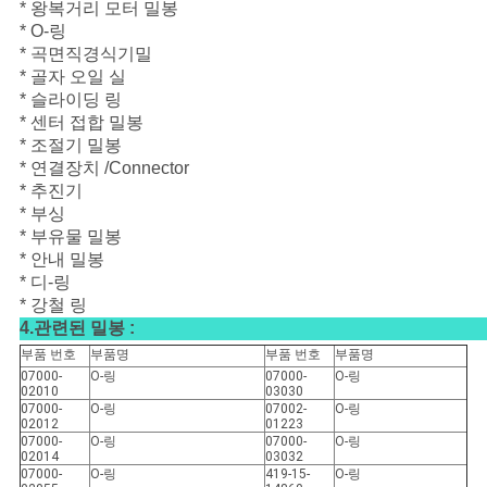
* 왕복거리 모터 밀봉
* O-링
* 곡면직경식기밀
* 골자 오일 실
* 슬라이딩 링
* 센터 접합 밀봉
* 조절기 밀봉
* 연결장치 /Connector
* 추진기
* 부싱
* 부유물 밀봉
* 안내 밀봉
* 디-링
* 강철 링
4.관련된 밀봉 :
부품 번호
부품명
부품 번호
부품명
07000-
O-링
07000-
O-링
02010
03030
07000-
O-링
07002-
O-링
02012
01223
07000-
O-링
07000-
O-링
02014
03032
07000-
O-링
419-15-
O-링