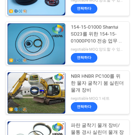
negotiable MOQ:양도할 수 있는
WA450-3 WA470-3
연락하다
154-15-01000 Shantui
SD23를 위한 154-15-
01000P010 전송 업무 장
비
negotiable MOQ:양도할 수 있는
연락하다
NBR HNBR PC100를 위
한 물자 굴착기 붐 실린더
물개 장비
negotiable MOQ:1 세트
연락하다
파란 굴착기 물개 장비/
물통 경사 실린더 물개 장