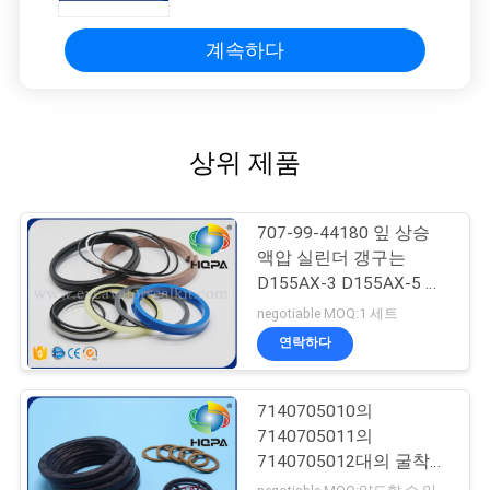
계속하다
상위 제품
707-99-44180 잎 상승
액압 실린더 갱구는
D155AX-3 D155AX-5 굴
착기를 밀봉합니다
negotiable MOQ:1 세트
연락하다
7140705010의
7140705011의
7140705012대의 굴착기
물개 장비 WA400-3