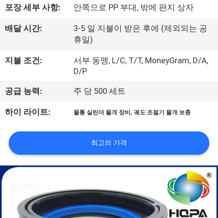
하
포장 세부 사항:
안쪽으로 PP 부대, 밖에 판지 상자
여
배달 시간:
3-5 일 지불이 받은 후에 (제외되는 공
휴일)
공
지불 조건:
서부 동맹, L/C, T/T, MoneyGram, D/A,
장
D/P
여
공급 능력:
주 당 500 세트
행
,
하이 라이트:
물통 실린더 물개 장비
궤도 조절기 물개 보충
품
최고의 가격
질
관
리