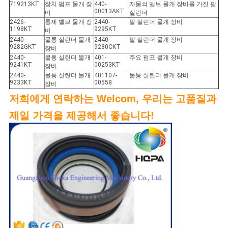
719213KT
장치 펌프 물개 장
440-
자물쇠 벨브 물개 장비를 가진 팔
00013AKT
비
실린더
2426-
통제 벨브 물개 장
2440-
팔 실린더 물개 장비
1198KT
9295KT
비
2440-
물통 실린더 물개
2440-
팔 실린더 물개 장비
9282GKT
9280CKT
장비
2440-
물통 실린더 물개
401-
주요 펌프 물개 장비
9241KT
00253KT
장비
2440-
물통 실린더 물개
401107-
물통 실린더 물개 장비
9233KT
00558
장비
저희에게 연락하는 Welcom, 우리는 고품질과
제일 가격을 제공해서 좋습니다!