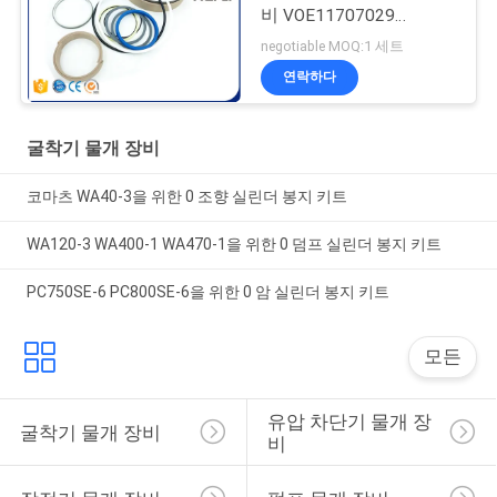
비 VOE11707029
VOE11999892
negotiable MOQ:1 세트
11707029 11999892
연락하다
굴착기 물개 장비
코마츠 WA40-3을 위한 0 조향 실린더 봉지 키트
WA120-3 WA400-1 WA470-1을 위한 0 덤프 실린더 봉지 키트
PC750SE-6 PC800SE-6을 위한 0 암 실린더 봉지 키트
모든
유압 차단기 물개 장
굴착기 물개 장비
비