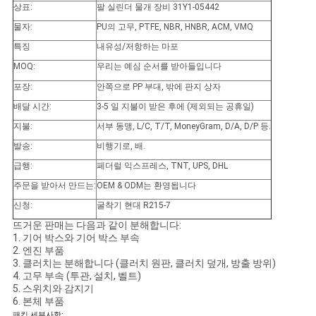
상표:
팔 실린더 물개 장비 31Y1-05442
물자:
PU의 고무, PTFE, NBR, HNBR, ACM, VMQ
특징
내유성/저항하는 마포
MOQ:
우리는 예심 순서를 받아들입니다
포장:
안쪽으로 PP 부대, 밖에 판지 상자
배달 시간:
3-5 일 지불이 받은 후에 (제외되는 공휴일)
지불:
서부 동맹, L/C, T/T, MoneyGram, D/A, D/P 등.
발송:
비행기로, 배.
급행:
페더럴 익스프레스, TNT, UPS, DHL
주문을 받아서 만드는:
OEM & ODM는 환영됩니다
신청:
굴착기 현대 R215-7
뜨거운 판매는 다음과 같이 분해합니다:
1. 기어 박스와 기어 박스 부속
2. 엔진 부품
3. 클러치는 분해합니다 (클러치 원판, 클러치 덮개, 방출 방위)
4. 고무 부속 (투관, 설치, 벨트)
5. 스위치와 감지기
6. 본체 부품
패킹 세부사항: