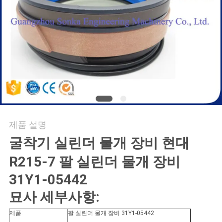
사
이
트
맵
PRIVACY
제품 설명
POLICY
굴착기 실린더 물개 장비 현대
R215-7 팔 실린더 물개 장비
31Y1-05442
묘사 세부사항:
제품:
팔 실린더 물개 장비 31Y1-05442