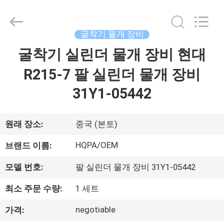
-
2026
Beijing
Silk
Road
굴착기 물개 장비
Enterprise
Management
굴착기 실린더 물개 장비 현대
집
Services
Co.,
Ltd..
R215-7 팔 실린더 물개 장비
All
Rights
Reserved.
제
31Y1-05442
품
원래 장소:
중국 (본토)
우
HQPA/OEM
브랜드 이름:
리
모델 번호:
팔 실린더 물개 장비 31Y1-05442
에
최소 주문 수량:
1 세트
대
negotiable
가격: