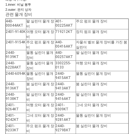
1.inner: 비닐 봉투
2.outer: 판지 상자
관련 물개 장비
440-
팔 실린더 물개 장
401-
주요 펌프 물개 장비
00044AKT
00225AKT
비
2401-9140K
여행 모터 물개 장
719212KT
장치 펌프 물개 장비
비
2401-9154K
주요 펌프 물개 장
440-
자물쇠 벨브 물개 장비를 가진 붐
00416AKT
비
실린더
2440-
물통 실린더 물개
440-
팔 실린더 물개 장비
9139KT
00257AKT
장비
2440-
물통 실린더 물개
3302255-
여행 모터 물개 장비
6228AKT
0133
장비
2440-6094K
물통 실린더 물개
2440-
물통 실린더 물개 장비
9415AKT
장비
2440-
붐 실린더 물개 장
2440-
붐 실린더 물개 장비
9136KT
9413AKT
비
2440-
팔 실린더 물개 장
2440-
팔 실린더 물개 장비
9138KT
9416AKT
비
2401-
여행 모터 물개 장
2401-
그네 모터 물개 장비
9264KT
9309KT
비
2401-
그네 모터 물개 장
2440-
물통 실린더 물개 장비
9242KT
9281AKT
비
2401-
주요 펌프 물개 장
2440-
붐 실린더 물개 장비
9233KT
9279BKT
비