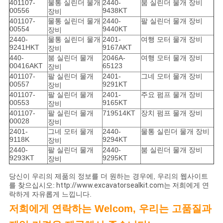
401107-
물통 실린더 물개
2440-
붐 실린더 물개 장비
00556
9438KT
장비
401107-
물통 실린더 물개
2440-
팔 실린더 물개 장비
00554
9440KT
장비
2440-
물통 실린더 물개
2401-
여행 모터 물개 장비
9241HKT
9167AKT
장비
440-
붐 실린더 물개
2046A-
여행 모터 물개 장비
00416AKT
65123
장비
401107-
팔 실린더 물개
2401-
그네 모터 물개 장비
00557
9291KT
장비
401107-
팔 실린더 물개
2401-
주요 펌프 물개 장비
00553
9165KT
장비
401107-
팔 실린더 물개
719514KT
장치 펌프 물개 장비
00028
장비
2401-
그네 모터 물개
2440-
물통 실린더 물개 장비
9118K
9294KT
장비
2440-
팔 실린더 물개
2440-
붐 실린더 물개 장비
9293KT
9295KT
장비
당신이 우리의 제품의 정보를 더 원하는 경우에, 우리의 웹사이트
를 찾으십시오:
http://www.excavatorsealkit.com는
저희에게 연
락하게 자유롭게 느낍니다.
저희에게 연락하는 Welcom, 우리는 고품질과