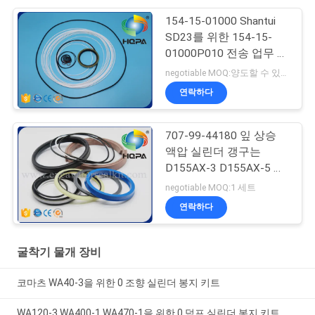
154-15-01000 Shantui
SD23를 위한 154-15-
01000P010 전송 업무 장
비
negotiable MOQ:양도할 수 있는
연락하다
707-99-44180 잎 상승
액압 실린더 갱구는
D155AX-3 D155AX-5 굴
착기를 밀봉합니다
negotiable MOQ:1 세트
연락하다
굴착기 물개 장비
코마츠 WA40-3을 위한 0 조향 실린더 봉지 키트
WA120-3 WA400-1 WA470-1을 위한 0 덤프 실린더 봉지 키트