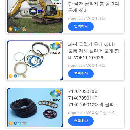
한 물자 굴착기 붐 실린더
물개 장비
negotiable MOQ:1 세트
연락하다
파란 굴착기 물개 장비/
물통 경사 실린더 물개 장
비 VOE11707029
VOE11999892
negotiable MOQ:1 세트
11707029 11999892
연락하다
7140705010의
7140705011의
7140705012대의 굴착기
물개 장비 WA400-3
negotiable MOQ:양도할 수 있는
WA450-3 WA470-3
연락하다