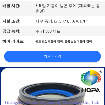
하
배달 시간:
3-5 일 지불이 받은 후에 (제외되는 공
여
휴일)
지불 조건:
서부 동맹, L/C, T/T, , D/A, D/P
공
공급 능력:
주 당 500 세트
장
,
하이 라이트:
궤도 조절기 물개 장비
물통 실린더 물개 장비
여
행
최고의 가격
품
질
관
리