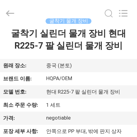
-
2026
Beijing
Silk
Road
굴착기 물개 장비
Enterprise
Management
굴착기 실린더 물개 장비 현대
집
Services
Co.,
Ltd..
R225-7 팔 실린더 물개 장비
All
Rights
Reserved.
제
품
원래 장소:
중국 (본토)
HQPA/OEM
브랜드 이름:
우
모델 번호:
현대 R225-7 팔 실린더 물개 장비
리
최소 주문 수량:
1 세트
에
negotiable
가격:
대
포장 세부 사항:
안쪽으로 PP 부대, 밖에 판지 상자