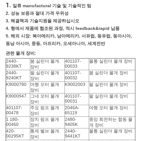
1.
일류 manufactural 기술 및 기술적인 팀
2. 성능 보증과 절대 가격 우위성
3. 해결책과 기술지원을 제공하십시오
4. 형에서 제품에 협조된 과정, 적시 feedback&rapid 납품
5. 해외 시장: 북아메리카, 남아메리카, 서유럽, 동유럽, 동아시아,
동남 아시아, 중동, 아프리카, 오세아니아, 세계전반
관련 물개 장비:
2440-
붐 실린더 물개
401107-
물통 실린더 물개 장비
9238KT
00033
장비
2440-
팔 실린더 물개
401107-
붐 실린더 물개 장비
9240KT
00032
장비
K9000780
여행 모터 물개
K9002003
팔 실린더 물개 장비
장비
K9000947
그네 모터 물개
401107-
팔 실린더 물개 장비
00031
장비
401107-
주요 펌프 물개
2046A-
여행 모터 물개 장비
00478
65119
장비
1.180-
장치 펌프 물개
2480-
중앙 회전하는 합동 물
00460
9405K
장비
개 장비
420-
통제 벨브 물개
2440-
물통 실린더 물개 장비
00295KT
9441KT
장비